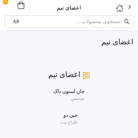
0
اعضای تیم
اعضای تیم
اعضای تیم
جان استون داک
موسس
جین دو
طراح وب