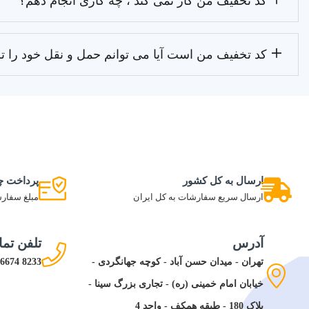
کد تخفیف من کار نمی کند ، چه کاری انجام دهم؟
کد تخفیف من است آیا می توانم حمل و نقل خود را ت
ارسال به کل کشور
پرداخت چ
ارسال سریع سفارشات به کل ایران
مبلغ سفارش
آدرس
تلفن تم
تهران - میدان حسن آباد - کوچه جهانگردی -
8233 6674 021
خیابان امام خمینی (ره) - تجاری بزرگ سینا -
پلاک 180 - طبقه همکف - واحد 4