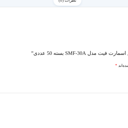
نظرات (0)
 SMF-30A بسته 50 عددی”
ه‌اند
*