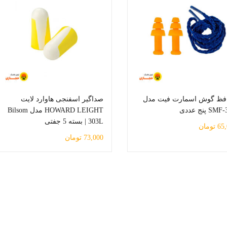
فظ گوش اسمارت فیت مدل
صداگیر اسفنجی هاوارد لایت
S پنج عددی
HOWARD LEIGHT مدل Bilsom
303L | بسته 5 جفتی
65
تومان
73,000
تومان