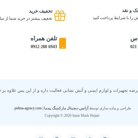
ک و نقد
تخفیف خرید
 را با شرایط پرداخت کنید
تخفیف بیشتر در خرید شما از سا
اس
تلفن همراه
6943 280 0912
۴ ساله که در زمینه واردات و عرضه تجهیزات و لوازم ایمنی و آتش نشانی فعالیت داره و از
طراحی و پیاده سازی توسط
آژانس دیجیتال مارکتینگ پیدما | pidma-agency.com
.
Copyright © 2026 Imen Mask Hejazi