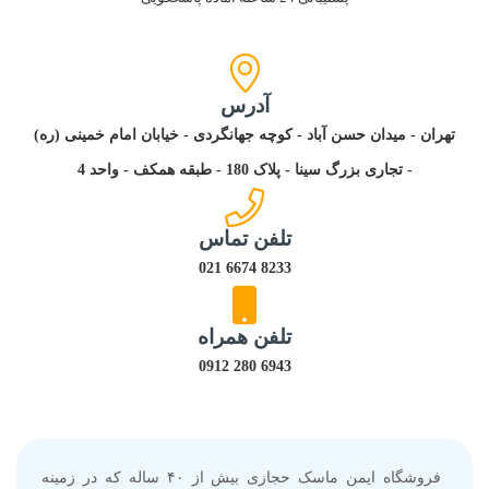
آدرس
تهران - میدان حسن آباد - کوچه جهانگردی - خیابان امام خمینی (ره)
- تجاری بزرگ سینا - پلاک 180 - طبقه همکف - واحد 4
تلفن تماس
8233 6674 021
تلفن همراه
6943 280 0912
فروشگاه ایمن ماسک حجازی بیش از ۴۰ ساله که در زمینه