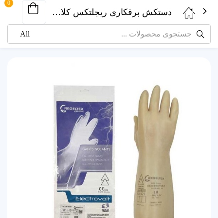
0
دستکش برقکاری ریجلتکس کلاس 4